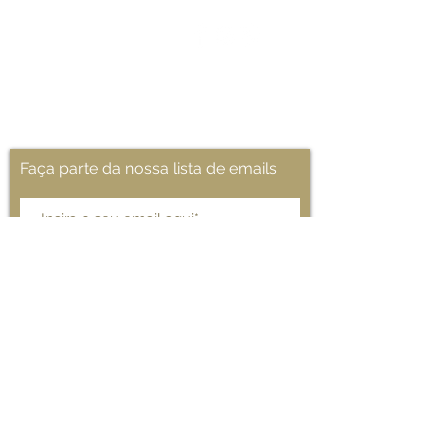
Contactos
+351 214 528 120
geral@norquite.com
Aceitamos
Faça parte da nossa lista de emails
Participar
© 2020 por NORQUITE.
Norquite - Decoração de interiores - Av. dos Maristas,
518 -
2775-242
Parede - Cascais
geral@norquite.com - Telefone: +351 214 528 120